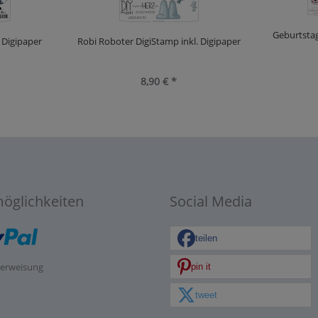
Geburtstag
. Digipaper
Robi Roboter DigiStamp inkl. Digipaper
8,90 € *
öglichkeiten
Social Media
teilen
pin it
berweisung
tweet