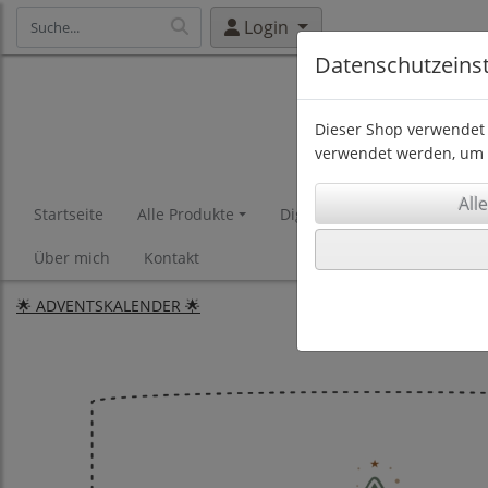
Login
Datenschutzeins
Dieser Shop verwendet 
verwendet werden, um 
Startseite
Alle Produkte
Digistamps
Plottdesigns
Über mich
Kontakt
🌟 ADVENTSKALENDER 🌟