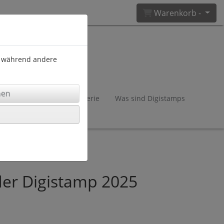
Warenkorb -
), während andere
 & Materialien
Papeterie
Was sind Digistamps
er Digistamp 2025