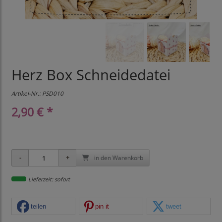
Herz Box Schneidedatei
Artikel-Nr.:
PSD010
2,90 € *
in den Warenkorb
Lieferzeit: sofort
teilen
pin it
tweet