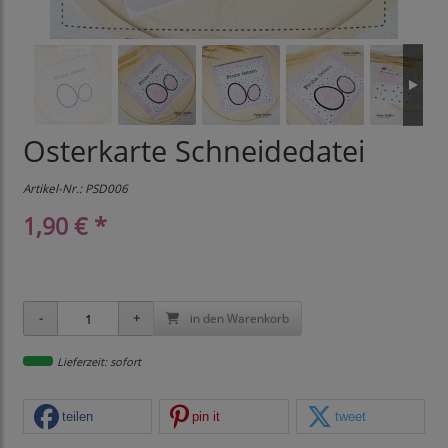
Osterkarte Schneidedatei
Artikel-Nr.:
PSD006
1,90 € *
in den Warenkorb
Lieferzeit: sofort
teilen
pin it
tweet