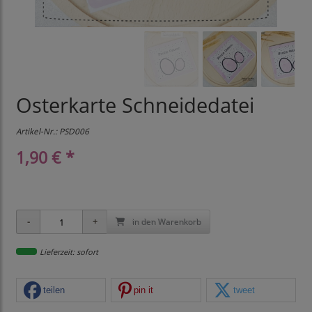
Osterkarte Schneidedatei
Artikel-Nr.:
PSD006
1,90 € *
in den Warenkorb
Lieferzeit: sofort
teilen
pin it
tweet